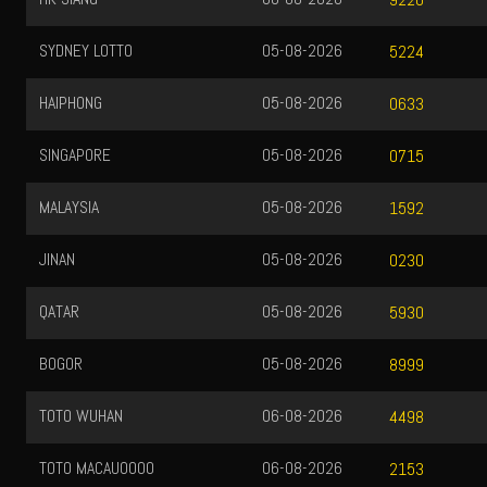
SYDNEY LOTTO
05-08-2026
5224
HAIPHONG
05-08-2026
0633
SINGAPORE
05-08-2026
0715
MALAYSIA
05-08-2026
1592
JINAN
05-08-2026
0230
QATAR
05-08-2026
5930
BOGOR
05-08-2026
8999
TOTO WUHAN
06-08-2026
4498
TOTO MACAU0000
06-08-2026
2153