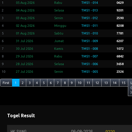
1
05 Aug 2026
Rabu
TMS1 - 014
0629
2
04 Aug 2026
Selasa
TMS1 - 013
9201
3
03 Aug 2026
Senin
TMS1 - 012
2590
4
02 Aug 2026
Minggu
TMS1 - 011
8208
5
01 Aug 2026
Sabtu
TMS1 - 010
7781
6
31 Jul 2026
Jumat
TMS1 - 009
6207
7
30 Jul 2026
Kamis
TMS1 - 008
1072
8
29 Jul 2026
Rabu
TMS1 - 007
6842
9
28 Jul 2026
Selasa
TMS1 - 006
3658
10
27 Jul 2026
Senin
TMS1 - 005
2326
First
1
2
3
4
5
6
7
8
9
10
11
12
13
14
15
(
)
Togel Result
HK SIANG
06-08-2026
9220