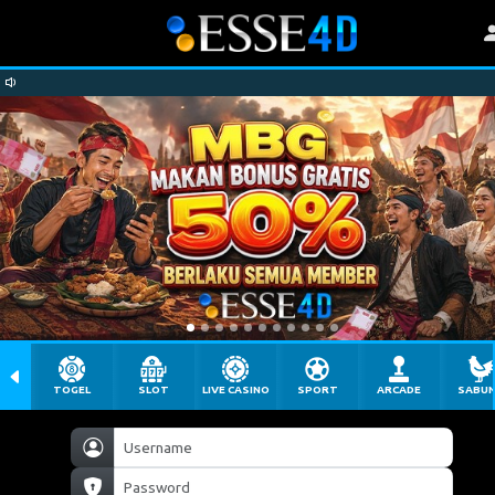
TOGEL
SLOT
LIVE CASINO
SPORT
ARCADE
SABU